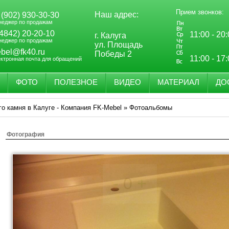
Прием звонков:
Наш адрес:
 (902) 930-30-30
неджер по продажам
(4842) 20-20-10
11:00 - 20
г. Калуга
неджер по продажам
ул. Площадь
bel@fk40.ru
Победы 2
11:00 - 17
ектронная почта для обращений
ФОТО
ПОЛЕЗНОЕ
ВИДЕО
МАТЕРИАЛ
ДО
го камня в Калуге - Компания FK-Mebel
»
Фотоальбомы
Фотография
-
0
+