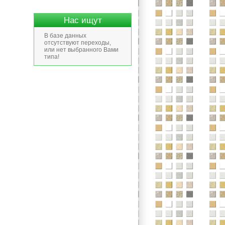
Нас ищут
В базе данных
отсутствуют переходы,
или нет выбранного Вами
типа!