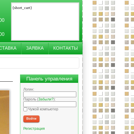
{short_cart}
:00
:00
СТАВКА
ЗАЯВКА
КОНТАКТЫ
Панель управления
Логин:
Пароль (
Забыли?
):
Чужой компьютер
Войти
Регистрация