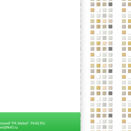
паний "FK-Mebel".
FK40.RU
el@fk40.ru