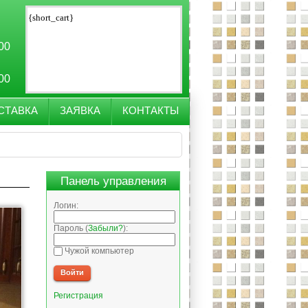
{short_cart}
:00
:00
СТАВКА
ЗАЯВКА
КОНТАКТЫ
Панель управления
Логин:
Пароль (
Забыли?
):
Чужой компьютер
Войти
Регистрация