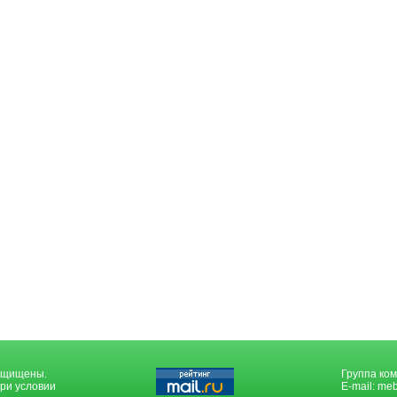
защищены.
Группа ком
ри условии
E-mail:
meb