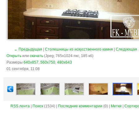
← Предыдущая
|
Столешницы из искусственного камня
|
Следующая
Открыть
или
скачать
(Jpeg, 765x1024 пкс, 185 кб)
Размеры
640x857
,
560x750
,
480x643
01 сентября, 11:08
RSS лента
|
Поиск
(1534) |
Последние комментарии
(0) |
Метки
|
Сортир