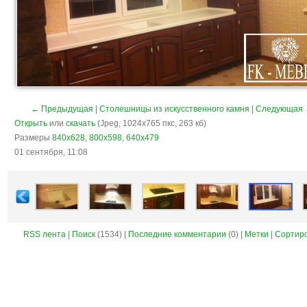
← Предыдущая
|
Столешницы из искусственного камня
|
Следующая
Открыть
или
скачать
(Jpeg, 1024x765 пкс, 263 кб)
Размеры
840x628
,
800x598
,
640x479
01 сентября, 11:08
RSS лента
|
Поиск
(1534) |
Последние комментарии
(0) |
Метки
|
Сортир