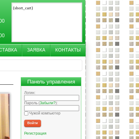
{short_cart}
:00
:00
СТАВКА
ЗАЯВКА
КОНТАКТЫ
Панель управления
Логин:
Пароль (
Забыли?
):
Чужой компьютер
Войти
Регистрация