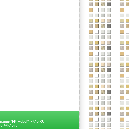
паний "FK-Mebel".
FK40.RU
el@fk40.ru