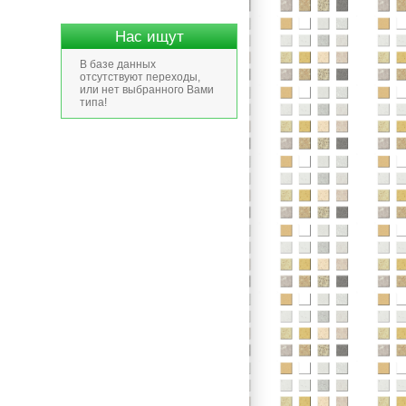
Нас ищут
В базе данных
отсутствуют переходы,
или нет выбранного Вами
типа!