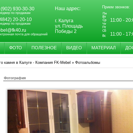
Прием звонков:
Наш адрес:
 (902) 930-30-30
неджер по продажам
(4842) 20-20-10
11:00 - 20
г. Калуга
неджер по продажам
ул. Площадь
bel@fk40.ru
Победы 2
11:00 - 17
ектронная почта для обращений
ФОТО
ПОЛЕЗНОЕ
ВИДЕО
МАТЕРИАЛ
ДО
го камня в Калуге - Компания FK-Mebel
»
Фотоальбомы
Фотография
-
0
+