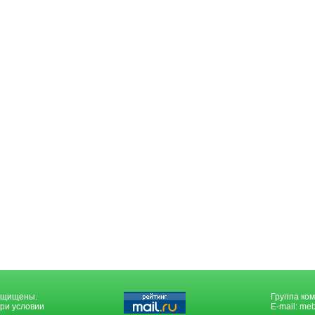
защищены.
Группа ком
ри условии
E-mail:
meb