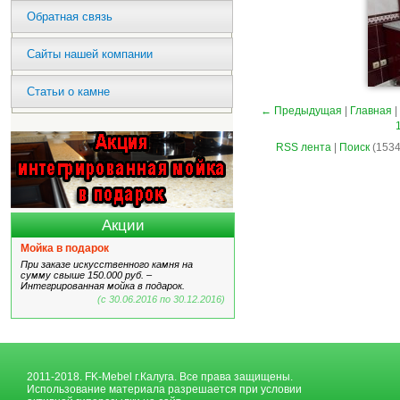
Обратная связь
Сайты нашей компании
Статьи о камне
← Предыдущая
|
Главная
|
RSS лента
|
Поиск
(1534
Акции
Мойка в подарок
При заказе искусственного камня на
сумму свыше 150.000 руб. –
Интегрированная мойка в подарок.
(с 30.06.2016 по 30.12.2016)
2011-2018. FK-Mebel г.Калуга. Все права защищены.
Использование материала разрешается при условии