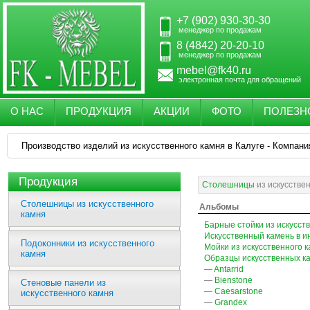
+7 (902) 930-30-30
менеджер по продажам
8 (4842) 20-20-10
менеджер по продажам
mebel@fk40.ru
электронная почта для обращений
О НАС
ПРОДУКЦИЯ
АКЦИИ
ФОТО
ПОЛЕЗН
Производство изделий из искусственного камня в Калуге - Компани
Продукция
Столешницы
из искусстве
Столешницы из искусственного
Альбомы
камня
Барные стойки из искусст
Искусственный камень в и
Подоконники из искусственного
Мойки из искусственного 
камня
Образцы искусственных к
—
Antarrid
—
Bienstone
Стеновые панели из
—
Caesarstone
искусственного камня
—
Grandex