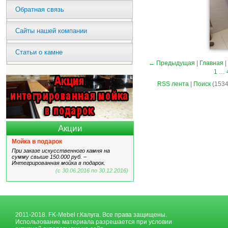
Обратная связь
Сайты нашей компании
Статьи о камне
← Предыдущая
|
Главная
|
1
…
RSS лента
|
Поиск
(1534
Акции
Мойка в подарок
При заказе искусственного камня на
сумму свыше 150.000 руб. –
Интегрированная мойка в подарок.
(с 30.06.2016 по 30.12.2016)
2011-2018. FK-Mebel г.Калуга. Все права защищены.
Использование материала разрешается при условии