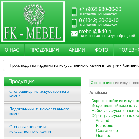
+7 (902) 930-30-30
менеджер по продажам
8 (4842) 20-20-10
менеджер по продажам
mebel@fk40.ru
электронная почта для обращений
О НАС
ПРОДУКЦИЯ
АКЦИИ
ФОТО
ПОЛЕЗН
Производство изделий из искусственного камня в Калуге - Компани
Продукция
Столешницы
из искусстве
Столешницы из искусственного
Альбомы
камня
Барные стойки из искусст
Искусственный камень в и
Подоконники из искусственного
Мойки из искусственного 
камня
Образцы искусственных к
—
Antarrid
—
Bienstone
Стеновые панели из
—
Caesarstone
искусственного камня
—
Grandex