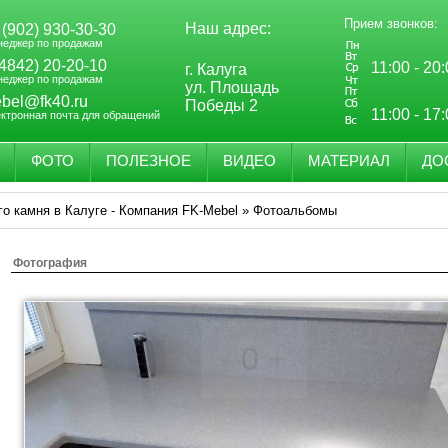
Прием звонков:
Наш адрес:
 (902) 930-30-30
неджер по продажам
(4842) 20-20-10
11:00 - 20
г. Калуга
неджер по продажам
ул. Площадь
bel@fk40.ru
Победы 2
11:00 - 17
ектронная почта для обращений
ФОТО
ПОЛЕЗНОЕ
ВИДЕО
МАТЕРИАЛ
ДО
го камня в Калуге - Компания FK-Mebel
»
Фотоальбомы
Фотография
-
0
+