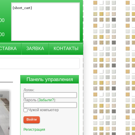
{short_cart}
:00
:00
СТАВКА
ЗАЯВКА
КОНТАКТЫ
Панель управления
Логин:
Пароль (
Забыли?
):
Чужой компьютер
Войти
Регистрация