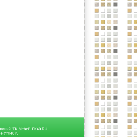
паний "FK-Mebel".
FK40.RU
el@fk40.ru