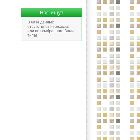
Нас ищут
В базе данных
отсутствуют переходы,
или нет выбранного Вами
типа!