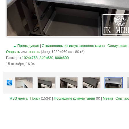
← Предыдущая
|
Столешницы из искусственного камня
|
Следующая
Открыть
или
скачать
(Jpeg, 1280x960 пкс, 80 кб)
Размеры
1024x768
,
840x630
,
800x600
15 октября, 16:04
RSS лента
|
Поиск
(1534) |
Последние комментарии
(0) |
Метки
|
Сортир