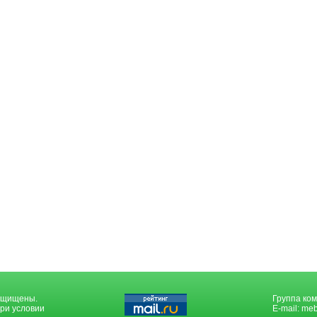
защищены.
Группа ком
ри условии
E-mail:
meb