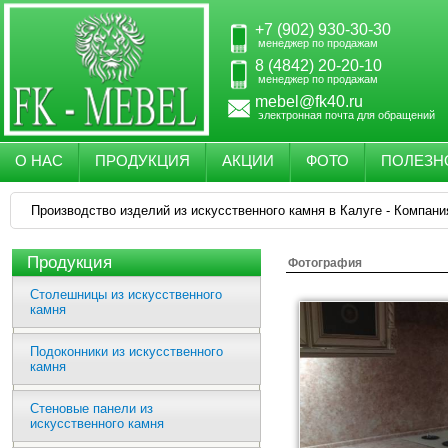
+7 (902) 930-30-30
менеджер по продажам
8 (4842) 20-20-10
менеджер по продажам
mebel@fk40.ru
электронная почта для обращений
О НАС
ПРОДУКЦИЯ
АКЦИИ
ФОТО
ПОЛЕЗН
Производство изделий из искусственного камня в Калуге - Компани
Продукция
Фотография
Столешницы из искусственного
камня
Подоконники из искусственного
камня
Стеновые панели из
искусственного камня