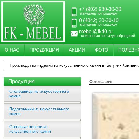
+7 (902) 930-30-30
менеджер по продажам
8 (4842) 20-20-10
менеджер по продажам
mebel@fk40.ru
электронная почта для обращений
О НАС
ПРОДУКЦИЯ
АКЦИИ
ФОТО
ПОЛЕЗН
Производство изделий из искусственного камня в Калуге - Компани
Продукция
Фотография
Столешницы из искусственного
камня
Подоконники из искусственного
камня
Стеновые панели из
искусственного камня