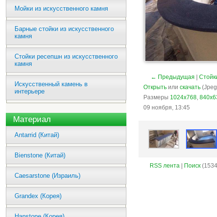
Мойки из искусственного камня
Барные стойки из искусственного
камня
Стойки ресепшн из искусственного
камня
← Предыдущая
|
Стойк
Искусственный камень в
Открыть
или
скачать
(Jpeg
интерьере
Размеры
1024x768
,
840x6
09 ноября, 13:45
Материал
Antarrid (Китай)
Bienstone (Китай)
RSS лента
|
Поиск
(1534
Caesarstone (Израиль)
Grandex (Корея)
Hanstone (Корея)