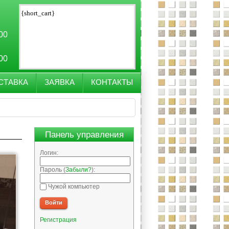
{short_cart}
:00
:00
СТАВКА
ЗАЯВКА
КОНТАКТЫ
Панель управления
Логин:
Пароль (
Забыли?
):
Чужой компьютер
Войти
Регистрация