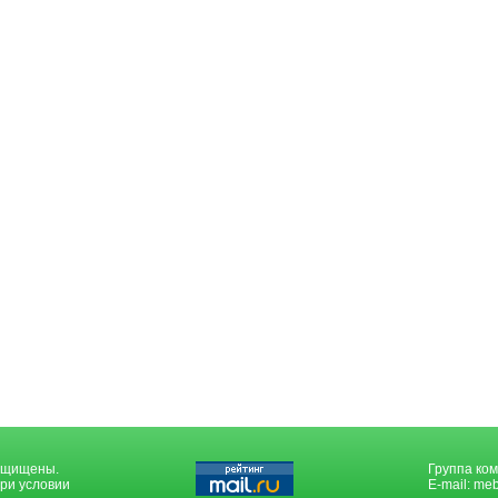
защищены.
Группа ком
ри условии
E-mail:
meb