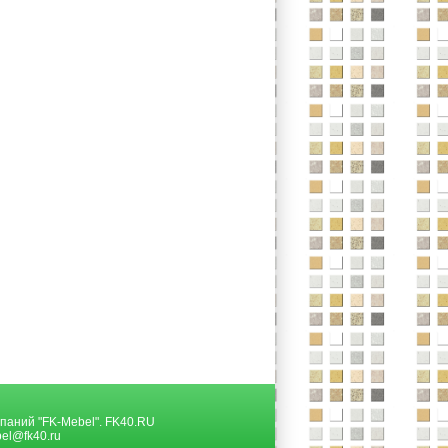
паний "FK-Mebel".
FK40.RU
el@fk40.ru