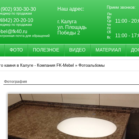
Прием звонков:
Наш адрес:
 (902) 930-30-30
неджер по продажам
(4842) 20-20-10
11:00 - 20
г. Калуга
неджер по продажам
ул. Площадь
bel@fk40.ru
Победы 2
11:00 - 17
ектронная почта для обращений
ФОТО
ПОЛЕЗНОЕ
ВИДЕО
МАТЕРИАЛ
ДО
го камня в Калуге - Компания FK-Mebel
»
Фотоальбомы
Фотография
-
0
+