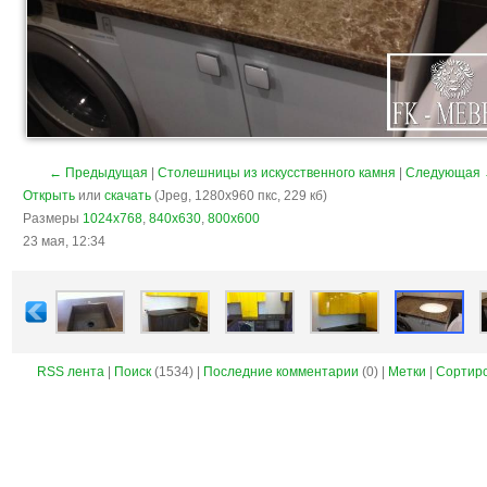
← Предыдущая
|
Столешницы из искусственного камня
|
Следующая
Открыть
или
скачать
(Jpeg, 1280x960 пкс, 229 кб)
Размеры
1024x768
,
840x630
,
800x600
23 мая, 12:34
RSS лента
|
Поиск
(1534) |
Последние комментарии
(0) |
Метки
|
Сортир