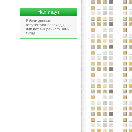
Нас ищут
В базе данных
отсутствуют переходы,
или нет выбранного Вами
типа!