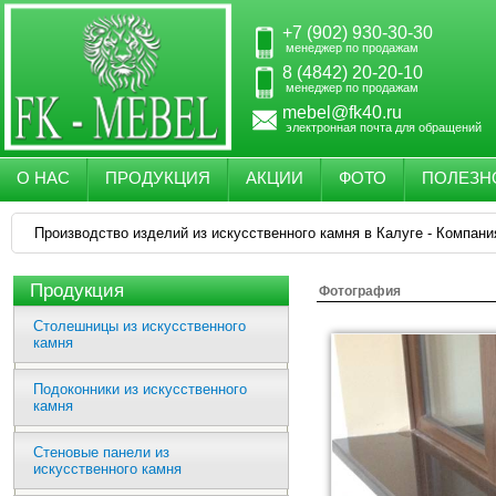
+7 (902) 930-30-30
менеджер по продажам
8 (4842) 20-20-10
менеджер по продажам
mebel@fk40.ru
электронная почта для обращений
О НАС
ПРОДУКЦИЯ
АКЦИИ
ФОТО
ПОЛЕЗН
Производство изделий из искусственного камня в Калуге - Компани
Продукция
Фотография
Столешницы из искусственного
камня
Подоконники из искусственного
камня
Стеновые панели из
искусственного камня