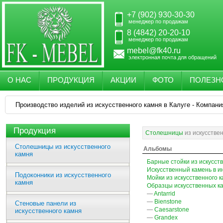
+7 (902) 930-30-30
менеджер по продажам
8 (4842) 20-20-10
менеджер по продажам
mebel@fk40.ru
электронная почта для обращений
О НАС
ПРОДУКЦИЯ
АКЦИИ
ФОТО
ПОЛЕЗН
Производство изделий из искусственного камня в Калуге - Компани
Продукция
Столешницы
из искусстве
Столешницы из искусственного
Альбомы
камня
Барные стойки из искусст
Искусственный камень в и
Подоконники из искусственного
Мойки из искусственного 
камня
Образцы искусственных к
—
Antarrid
—
Bienstone
Стеновые панели из
—
Caesarstone
искусственного камня
—
Grandex