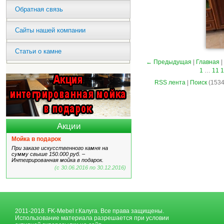
Обратная связь
Сайты нашей компании
Статьи о камне
← Предыдущая
|
Главная
|
1
…
11
1
RSS лента
|
Поиск
(1534
Акции
Мойка в подарок
При заказе искусственного камня на
сумму свыше 150.000 руб. –
Интегрированная мойка в подарок.
(с 30.06.2016 по 30.12.2016)
2011-2018. FK-Mebel г.Калуга. Все права защищены.
Использование материала разрешается при условии